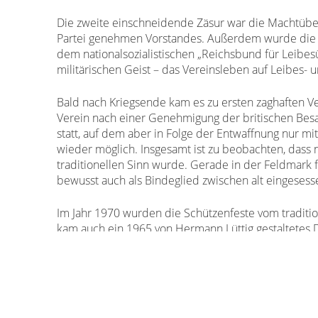
Die zweite einschneidende Zäsur war die Machtüber
Partei genehmen Vorstandes. Außerdem wurde die al
dem nationalsozialistischen „Reichsbund für Leibe
militärischen Geist – das Vereinsleben auf Leibes-
Bald nach Kriegsende kam es zu ersten zaghaften V
Verein nach einer Genehmigung der britischen Besat
statt, auf dem aber in Folge der Entwaffnung nur 
wieder möglich. Insgesamt ist zu beobachten, dass 
traditionellen Sinn wurde. Gerade in der Feldmark 
bewusst auch als Bindeglied zwischen alt eingeses
Im Jahr 1970 wurden die Schützenfeste vom traditi
kam auch ein 1965 von Hermann Lüttig gestaltetes 
Vereinslebens. Das neue Ehrenmal stellt ein aufges
mit dem Weseler Wappen in den Fängen. Im selben Ja
vorläufig letzte Formation kam 1973 der Jungschütz
1993 öffnete sich der Schützenverein auch für Frau