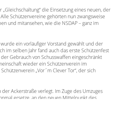
 „Gleichschaltung“ die Einsetzung eines neuen, der
. Alle Schützenvereine gehörten nun zwangsweise
eben und mitansehen, wie die NSDAP – ganz im
wurde ein vorläufiger Vorstand gewählt und der
h im selben Jahr fand auch das erste Schützenfest
ch der Gebrauch von Schusswaffen eingeschränkt
meinschaft wieder ein Schützenverein im
 Schützenverein „Vor´m Clever Tor“, der sich
n der Ackerstraße verlegt. Im Zuge des Umzuges
ahnmal ersetze, an den neuen Mittelpunkt des
eht. Die linke Seite des Buches zeigt einen Adler
und rief ein Karnevalskomitee ins Leben. Als
auch erlaubt, den Königsschuss abzugeben.