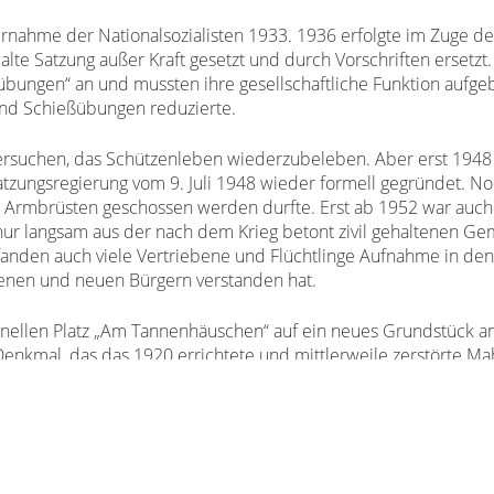
nahme der Nationalsozialisten 1933. 1936 erfolgte im Zuge der
te Satzung außer Kraft gesetzt und durch Vorschriften ersetzt
sübungen“ an und mussten ihre gesellschaftliche Funktion aufg
 und Schießübungen reduzierte.
ersuchen, das Schützenleben wiederzubeleben. Aber erst 1948 
zungsregierung vom 9. Juli 1948 wieder formell gegründet. Noc
mit Armbrüsten geschossen werden durfte. Erst ab 1952 war au
nur langsam aus der nach dem Krieg betont zivil gehaltenen Ge
fanden auch viele Vertriebene und Flüchtlinge Aufnahme in den
senen und neuen Bürgern verstanden hat.
onellen Platz „Am Tannenhäuschen“ auf ein neues Grundstück a
Denkmal, das das 1920 errichtete und mittlerweile zerstörte M
chlagenes Buch dar, welches auf einem würfelförmigen Sockel st
hr entschied der Verein, auch karnevalistisch aktiv zu werden 
enzug noch hinzu.
en und seit einer Satzungsänderung im Jahr 2012 ist es Frauen 