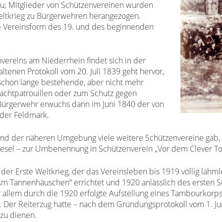
zu; Mitglieder von Schützenvereinen wurden
eltkrieg zu Bürgerwehren herangezogen.
te Vereinsform des 19. und des beginnenden
vereins am Niederrhein findet sich in der
tenen Protokoll vom 20. Juli 1839 geht hervor,
e schon lange bestehende, aber nicht mehr
achtpatrouillen oder zum Schutz gegen
 Bürgerwehr erwuchs dann im Juni 1840 der von
 der Feldmark.
 und der näheren Umgebung viele weitere Schützenvereine gab,
esel – zur Umbenennung in Schützenverein „Vor dem Clever To
 der Erste Weltkrieg, der das Vereinsleben bis 1919 völlig lahm
 Tannenhäuschen“ errichtet und 1920 anlässlich des ersten Sc
 allem durch die 1920 erfolgte Aufstellung eines Tambourkorps
Der Reiterzug hatte – nach dem Gründungsprotokoll vom 1. Juni
zu dienen.