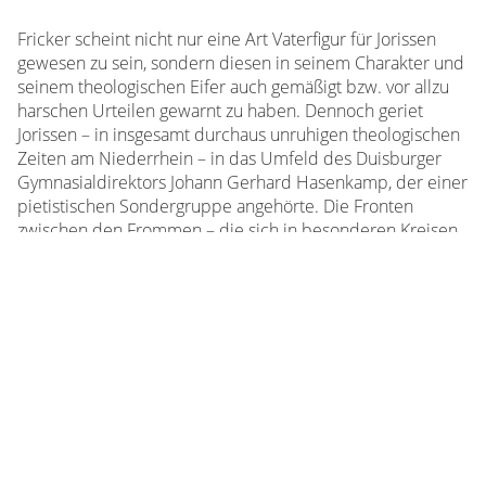
Fricker scheint nicht nur eine Art Vaterfigur für Jorissen
gewesen zu sein, sondern diesen in seinem Charakter und
seinem theologischen Eifer auch gemäßigt bzw. vor allzu
harschen Urteilen gewarnt zu haben. Dennoch geriet
Jorissen – in insgesamt durchaus unruhigen theologischen
Zeiten am Niederrhein – in das Umfeld des Duisburger
Gymnasialdirektors Johann Gerhard Hasenkamp, der einer
pietistischen Sondergruppe angehörte. Die Fronten
zwischen den Frommen – die sich in besonderen Kreisen
trafen – und den von diesen sogenannten Kirchenchristen,
die nur sonntags zur Kirche gingen, verhärteten sich
zunehmend. Die Frommen wollten die ganze Kirche
reformieren und im Sinne des Pietismus die individuelle
Frömmigkeit permanent – und nicht nur in der Kirche – in
den Mittelpunkt der gesamten Lebensführung stellen. In
Wesel war von diesen Aktivitäten eher wenig zu spüren.
Über diese Themen wurde allenfalls hinter verschlossener
Tür getuschelt. Aber durch eine anonyme Flugschrift
eskalierte 1768 auch in Wesel die Lage, denn diese führte