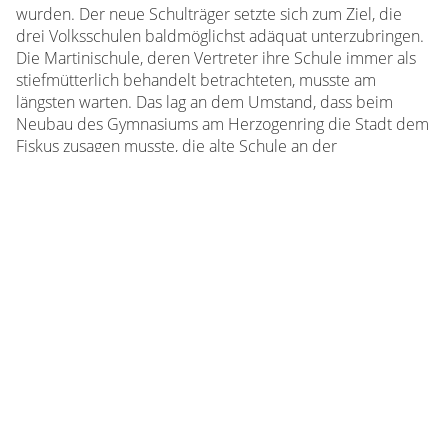
wurden. Der neue Schulträger setzte sich zum Ziel, die
drei Volksschulen baldmöglichst adäquat unterzubringen.
Die Martinischule, deren Vertreter ihre Schule immer als
stiefmütterlich behandelt betrachteten, musste am
längsten warten. Das lag an dem Umstand, dass beim
Neubau des Gymnasiums am Herzogenring die Stadt dem
Fiskus zusagen musste, die alte Schule an der
Pergamentstraße zu übernehmen. Da die Raumnot jedoch
so groß war, baute die Stadt 1908/09 gezwungenermaßen
in der Gantesweilerstraße ein zweiklassiges Schulhaus, das
später Wohnzwecken zugeführt werden sollte. Nach der
Übersiedlung des Gymnasiums an den Herzogenring im
Jahre 1912 wurde die verlassene Anstalt gründlich
renoviert und modernisiert, um den neuesten
Schulstandards zu genügen.
Die Martinischule erhielt demnach im Gegensatz zu den
anderen Schulen kein neues Schulgebäude, sondern sollte
das alte Gymnasiums an der Pergamentstraße beziehen.
Dort befanden sich auf dem Gelände des ehemaligen