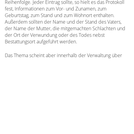
Reihenfolge. Jeder Eintrag sollte, so hielt es das Protokoll
fest, Informationen zum Vor- und Zunamen, zum
Geburtstag, zum Stand und zum Wohnort enthalten.
Außerdem sollten der Name und der Stand des Vaters,
der Name der Mutter, die mitgemachten Schlachten und
der Ort der Verwundung oder des Todes nebst
Bestattungsort aufgeführt werden.
Das Thema scheint aber innerhalb der Verwaltung über
das Kriegsende hinaus kontrovers diskutiert worden zu
sein, denn erst 1919 kam Bürgermeister Poppelbaum auf
seine Idee zurück und schlug den Stadtverordneten
abermals die Anlegung eines Ehrenbuchs vor. Über die
Aufnahmekriterien sollte nun ein kleiner Ausschuss
beraten. Infrage kommende Personen sollten durch
Haushaltsbefragungen ermittelt werden. Die so
zusammengestellte Liste lag Ende Februar 1921 vor,
sodass der ursprünglich schon 1914 angeregte Beschluss
zur Anlegung eines Ehrenbuches am 21. März 1921 in die
Tat umgesetzt werden konnte. Das Kriegsehrenbuch